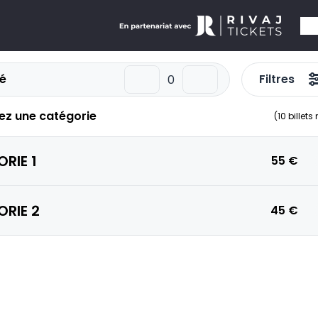
é
Filtres
ez une catégorie
(
10
billets
RIE 1
55 €
RIE 2
45 €