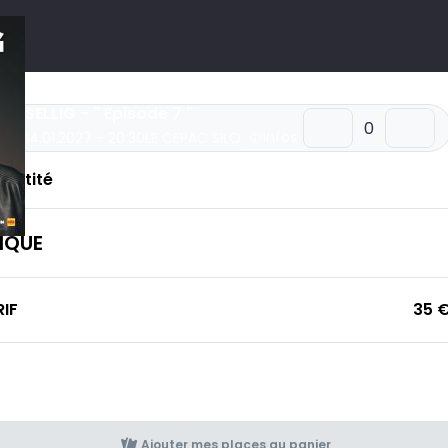
SELLIG - " Episode 7 "
Infos
14.01.2027 - 20:30
LE CEPAC SILO
uantité
IQUE
RIF
35 
Ajouter mes places au panier