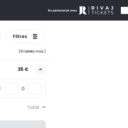
Filtres
(
10
billets max.)
35 €
€
–
Total :